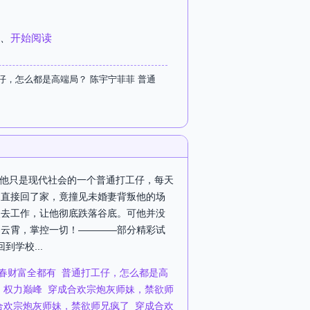
、
开始阅读
，怎么都是高端局？ 陈宇宁菲菲 普通
 他只是现代社会的一个普通打工仔，每天
，直接回了家，竟撞见未婚妻背叛他的场
失去工作，让他彻底跌落谷底。可他并没
冲云霄，掌控一切！————部分精彩试
到学校...
春财富全都有
普通打工仔，怎么都是高
权力巅峰
穿成合欢宗炮灰师妹，禁欲师
合欢宗炮灰师妹，禁欲师兄疯了
穿成合欢