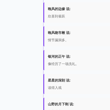
晚风的边缘 说:
欣喜到雀跃
晚风吻市楸 说:
情节漏洞多。
银河的正午 说:
像经历了一场洗礼。
星星的深刻 说:
读得入戏
山野的月下刚 说: