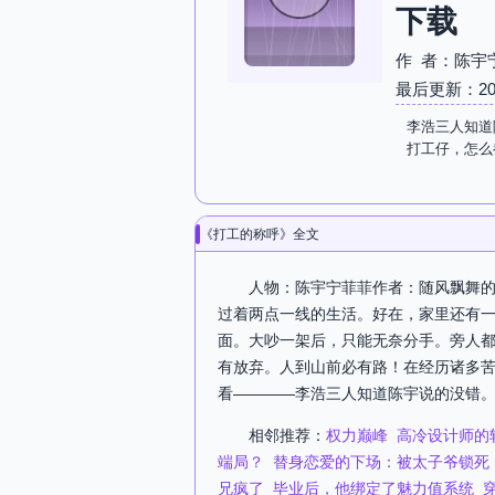
下载
作 者：陈宇
最后更新：2026-
李浩三人知道
打工仔，怎么
《打工的称呼》全文
人物：陈宇宁菲菲作者：随风飘舞的
过着两点一线的生活。好在，家里还有
面。大吵一架后，只能无奈分手。旁人
有放弃。人到山前必有路！在经历诸多
看————李浩三人知道陈宇说的没错。可是他们
相邻推荐：
权力巅峰
高冷设计师的
端局？
替身恋爱的下场：被太子爷锁死
兄疯了
毕业后，他绑定了魅力值系统