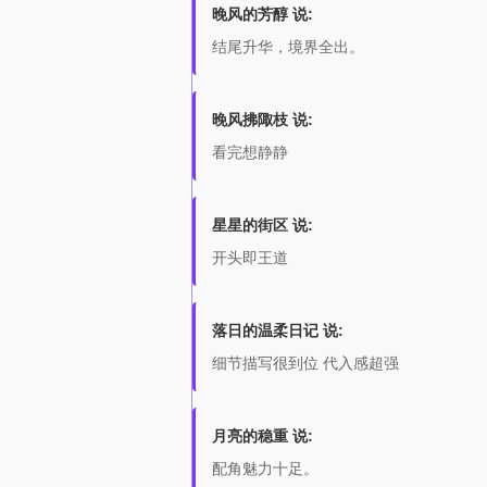
晚风的芳醇 说:
结尾升华，境界全出。
晚风拂陬枝 说:
看完想静静
星星的街区 说:
开头即王道
落日的温柔日记 说:
细节描写很到位 代入感超强
月亮的稳重 说:
配角魅力十足。