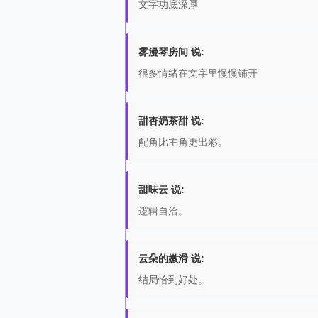
文字功底深厚
雾漫琴房间 说:
很多情绪在文字里慢慢铺开
甜杏奶茶甜 说:
配角比主角更出彩。
甜味云 说:
逻辑自洽。
云朵的嫩滑 说:
结局恰到好处。