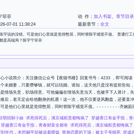
宁菲菲
动 作：
加入书架
、
章节目录
07-01 11:38:24
最新章节：
全文
陈宇说的没错。可是他们心里就是觉得憋屈，同时替陈宇感觉不值。 普通打工仔
都是高端局？陈宇宁菲菲
心小说简介：关注微信公众号【夜猫书楼】回复书号：4233 ，即可阅读
一个未婚妻，只要攒够钱，就可以结婚。谁知，这天他只是没有提前告知
都是情场失意，职场得意。可他偏偏在情场失意当天，也被手下人算计，
苦难后，老天定会给他翻身的机遇！这一次，他不仅要逆风翻盘，还要直
心里就是觉得憋屈，同时替陈宇感觉不值。- - - - - - - - -齐婉茹回
软萌招财小妹
求死得死后，满京城权贵都悔疯了
穿越香江有金手指，青
穿越香江有金手指，青春财富全都有
求死得死后，满京城权贵都悔疯了
穿到年代，本想躺平却被追着喂饭
替身恋爱的下场：被太子爷锁死
穿成