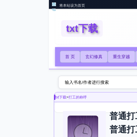
将本站设为首页
txt下载
首 页
玄幻修真
重生穿越
txt下载
>
打工的称呼
普通打
普通打