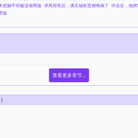
本想躺平却被追着喂饭
求死得死后，满京城权贵都悔疯了
毕业后，他绑
喂饭
查看更多章节...
条）