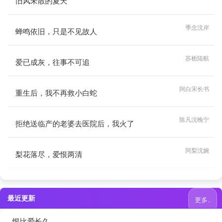
旧风未散的夏天
季念沈岸
蝉鸣依旧，只是不见故人
苏栀陆航
爱已成灰，往事不可追
阿白宋长书
重生后，我不再救小白蛇
陈凡沈晚宁
拒绝送临产的老婆去医院后，我火了
阿梨沈婉
梨花落尽，爱恨两清
最近更新
更多..
恨比爱长久