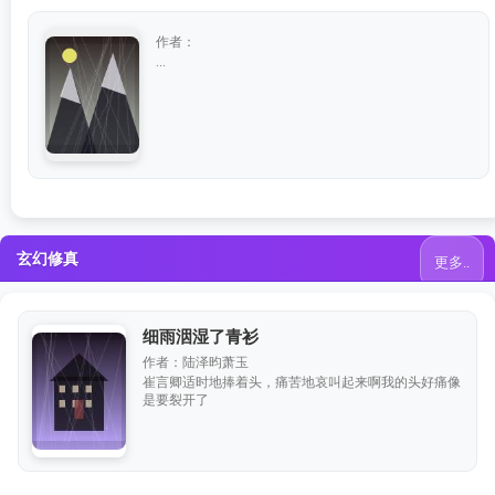
作者：
...
玄幻修真
更多..
细雨洇湿了青衫
作者：陆泽昀萧玉
崔言卿适时地捧着头，痛苦地哀叫起来啊我的头好痛像
是要裂开了