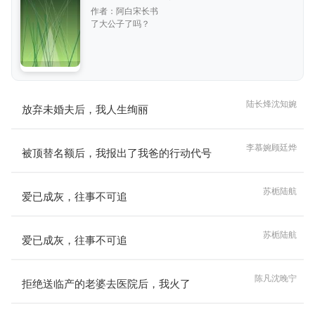
作者：阿白宋长书
了大公子了吗？
陆长烽沈知婉
放弃未婚夫后，我人生绚丽
李慕婉顾廷烨
被顶替名额后，我报出了我爸的行动代号
苏栀陆航
爱已成灰，往事不可追
苏栀陆航
爱已成灰，往事不可追
陈凡沈晚宁
拒绝送临产的老婆去医院后，我火了